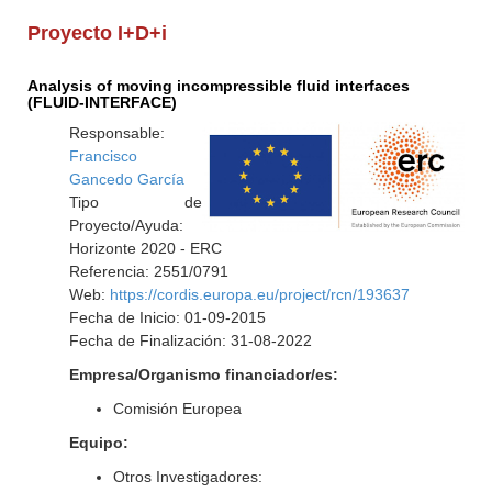
Proyecto I+D+i
Analysis of moving incompressible fluid interfaces
(FLUID-INTERFACE)
Responsable:
Francisco
Gancedo García
Tipo de
Proyecto/Ayuda:
Horizonte 2020 - ERC
Referencia: 2551/0791
Web:
https://cordis.europa.eu/project/rcn/193637
Fecha de Inicio: 01-09-2015
Fecha de Finalización: 31-08-2022
Empresa/Organismo financiador/es:
Comisión Europea
Equipo:
Otros Investigadores: