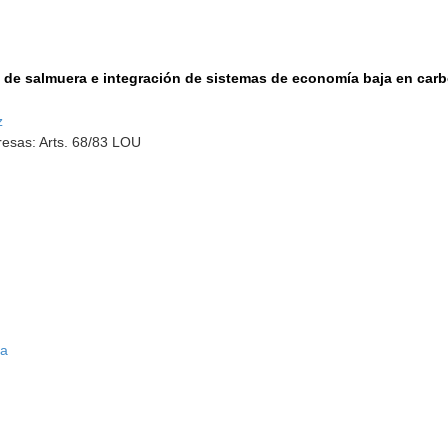
s de salmuera e integración de sistemas de economía baja en ca
z
esas: Arts. 68/83 LOU
va