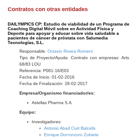
Contratos con otras entidades
DAILYMPICS CP: Estudio de viabilidad de un Programa de
Coaching Digital Móvil sobre en Actividad Física y
Deporte para apoyar y educar sobre vida saludable a
pacientes de cáncer de próstata con Salumedia
Tecnologías, S.L.
Responsable:
Octavio Rivera Romero
Tipo de Proyecto/Ayuda: Contrato con empresas: Arts.
68/83 LOU
Referencia: P081-16/E03
Fecha de Inicio: 01-02-2016
Fecha de Finalización: 28-02-2017
Empresa/Organismo financiador/es:
Astellas Pharma S.A.
Equipo:
Investigadores:
Antonio Abad Civit Balcells
Enrique Dorronzoro Zubiete