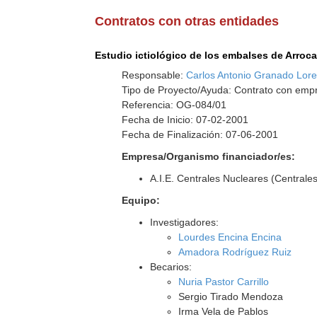
Contratos con otras entidades
Estudio ictiológico de los embalses de Arroc
Responsable:
Carlos Antonio Granado Lore
Tipo de Proyecto/Ayuda: Contrato con empr
Referencia: OG-084/01
Fecha de Inicio: 07-02-2001
Fecha de Finalización: 07-06-2001
Empresa/Organismo financiador/es:
A.I.E. Centrales Nucleares (Centrales
Equipo:
Investigadores:
Lourdes Encina Encina
Amadora Rodríguez Ruiz
Becarios:
Nuria Pastor Carrillo
Sergio Tirado Mendoza
Irma Vela de Pablos