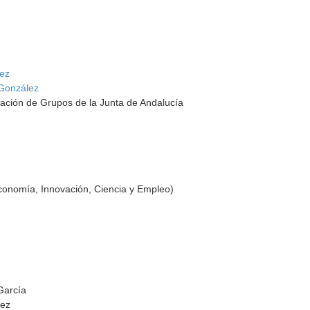
lez
 González
ación de Grupos de la Junta de Andalucía
conomía, Innovación, Ciencia y Empleo)
García
rez