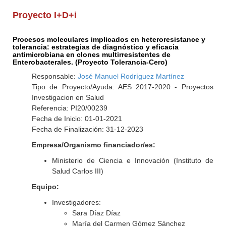
Proyecto I+D+i
Procesos moleculares implicados en heteroresistance y
tolerancia: estrategias de diagnóstico y eficacia
antimicrobiana en clones multirresistentes de
Enterobacterales. (Proyecto Tolerancia-Cero)
Responsable:
José Manuel Rodríguez Martínez
Tipo de Proyecto/Ayuda: AES 2017-2020 - Proyectos
Investigacion en Salud
Referencia: PI20/00239
Fecha de Inicio: 01-01-2021
Fecha de Finalización: 31-12-2023
Empresa/Organismo financiador/es:
Ministerio de Ciencia e Innovación (Instituto de
Salud Carlos III)
Equipo:
Investigadores:
Sara Díaz Díaz
María del Carmen Gómez Sánchez