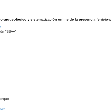
co-arqueológico y sistematización online de la presencia fenicio
o
ión "BBVA"
uerque
dez