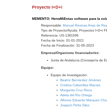
Proyecto I+D+i
MEMENTO: HerraMiEntas software para la col
Responsable:
Manuel Resinas Arias de Re
Tipo de Proyecto/Ayuda: Proyectos I+D+i
Referencia: US-1381595
Fecha de Inicio: 01-01-2021
Fecha de Finalización: 31-05-2023
Empresa/Organismo financiador/es:
Junta de Andalucía (Consejería de 
Equipo:
Equipo de Investigación:
Beatriz Bernárdez Jiménez
Cristina Cabanillas Macías
Margarita Cruz Risco
Adela del Río Ortega
Alfonso Eduardo Márquez Ch
Joaquín Peña Siles