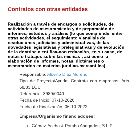
Contratos con otras entidades
Realización a través de encargos o solicitudes, de
actividades de asesoramiento y de preparación de
informes, estudios y análisis (lo que comprende, entre
otras actividades, el seguimiento y análisis de
resoluciones judiciales y administrativas, de las
novedades legislativas y prelegislativas y de evolución
de la doctrina científica-con redacción, en su caso, de
notas o trabajos sobre las mismas-, así como la
elaboración de informes, notas, dictámenes o
memorandos en materias jurídico-mercantiles).
Responsable:
Alberto Díaz Moreno
Tipo de Proyecto/Ayuda: Contrato con empresas: Arts.
68/83 LOU
Referencia: 3989/0040
Fecha de Inicio: 07-10-2020
Fecha de Finalización: 06-10-2022
Empresa/Organismo financiador/es:
Gómez-Acebo & Pombo Abogados, S.L.P.