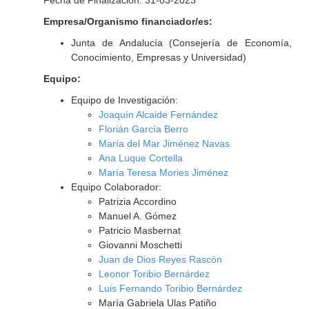
Fecha de Finalización: 31-03-2023
Empresa/Organismo financiador/es:
Junta de Andalucía (Consejería de Economía,
Conocimiento, Empresas y Universidad)
Equipo:
Equipo de Investigación:
Joaquín Alcaide Fernández
Florián García Berro
María del Mar Jiménez Navas
Ana Luque Cortella
María Teresa Mories Jiménez
Equipo Colaborador:
Patrizia Accordino
Manuel A. Gómez
Patricio Masbernat
Giovanni Moschetti
Juan de Dios Reyes Rascón
Leonor Toribio Bernárdez
Luis Fernando Toribio Bernárdez
María Gabriela Ulas Patiño