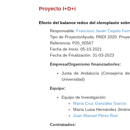
Proyecto I+D+i
Efecto del balance redox del cloroplasto sobre
Responsable:
Francisco Javier Cejudo Fe
Tipo de Proyecto/Ayuda: PAIDI 2020: Proye
Referencia: P20_00567
Fecha de Inicio: 05-10-2021
Fecha de Finalización: 31-03-2023
Empresa/Organismo financiador/es:
Junta de Andalucía (Consejería d
Universidad)
Equipo:
Equipo de Investigación:
María Cruz González García
María Luisa Hernández Jimén
Juan Manuel Pérez Ruiz
Contratados: