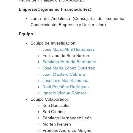
Fecha de Finalización: 30-06-2023
Empresa/Organismo financiador/es:
Junta de Andalucía (Consejería de Economía,
Conocimiento, Empresas y Universidad)
Equipo:
Equipo de Investigación:
José María Abril Hernández
Feliciano de Soto Borrero
Santiago Hurtado Bermúdez
José María López Gutiérrez
Juan Mantero Cabrera
José Luis Más Balbuena
Raúl Periáñez Rodríguez
Ignacio Vioque Romero
Equipo Colaborador:
Ken Buesseler
Sari Giering
Santiago Hernández León
Morten Iversen
Frédéric André Le Moigne