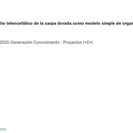
alio telencefálico de la carpa dorada como modelo simple de orga
-2020 Generación Conocimiento - Proyectos I+D+i
pos