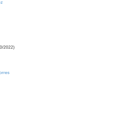
ez
10/2022)
orres