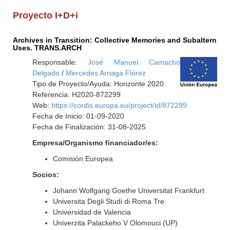
Proyecto I+D+i
Archives in Transition: Collective Memories and Subaltern
Uses. TRANS.ARCH
Responsable:
José Manuel Camacho
Delgado
/
Mercedes Arriaga Flórez
Tipo de Proyecto/Ayuda: Horizonte 2020
Referencia: H2020-872299
Web:
https://cordis.europa.eu/project/id/872299
Fecha de Inicio: 01-09-2020
Fecha de Finalización: 31-08-2025
Empresa/Organismo financiador/es:
Comisión Europea
Socios:
Johann Wolfgang Goethe Universitat Frankfurt
Universita Degli Studi di Roma Tre
Universidad de Valencia
Univerzita Palackeho V Olomouci (UP)