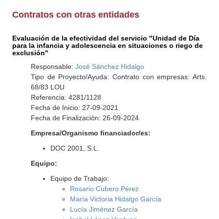
Contratos con otras entidades
Evaluación de la efectividad del servicio "Unidad de Día
para la infancia y adolescencia en situaciones o riego de
exclusión"
Responsable:
José Sánchez Hidalgo
Tipo de Proyecto/Ayuda: Contrato con empresas: Arts.
68/83 LOU
Referencia: 4281/1128
Fecha de Inicio: 27-09-2021
Fecha de Finalización: 26-09-2024
Empresa/Organismo financiador/es:
DOC 2001, S.L.
Equipo:
Equipo de Trabajo:
Rosario Cubero Pérez
María Victoria Hidalgo García
Lucía Jiménez García