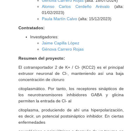
Génova Carrero Rojas
(alta: 18/07/2024)
Alonso Carlos Cerdeño Arévalo
(alta:
01/02/2023)
Paula Martín Calvo
(alta: 15/12/2023)
Contratados:
Investigadores:
Jaime Capilla López
Génova Carrero Rojas
Resumen del proyecto:
El cotransportador 2 de K+ / Cl- (KCC2) es el principal
extrusor neuronal de Cl-, manteniendo así una baja
concentración de cloruro
citoplasmático. Por tanto, los receptores sinápticos de
los neurotransmisores inhibidores GABA y glicina
permiten la entrada de Cl- al
citoplasma, produciendo de ahí una hiperpolarización,
es decir, un potencial postsináptico inhibidor. En ciertas
enfermedades