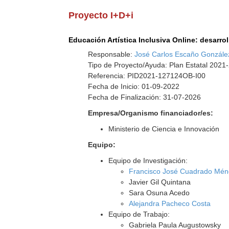
Proyecto I+D+i
Educación Artística Inclusiva Online: desarr
Responsable:
José Carlos Escaño Gonzále
Tipo de Proyecto/Ayuda: Plan Estatal 2021-
Referencia: PID2021-127124OB-I00
Fecha de Inicio: 01-09-2022
Fecha de Finalización: 31-07-2026
Empresa/Organismo financiador/es:
Ministerio de Ciencia e Innovación
Equipo:
Equipo de Investigación:
Francisco José Cuadrado Mé
Javier Gil Quintana
Sara Osuna Acedo
Alejandra Pacheco Costa
Equipo de Trabajo:
Gabriela Paula Augustowsky