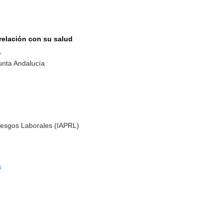
 relación con su salud
o
unta Andalucía
Riesgos Laborales (IAPRL)
s