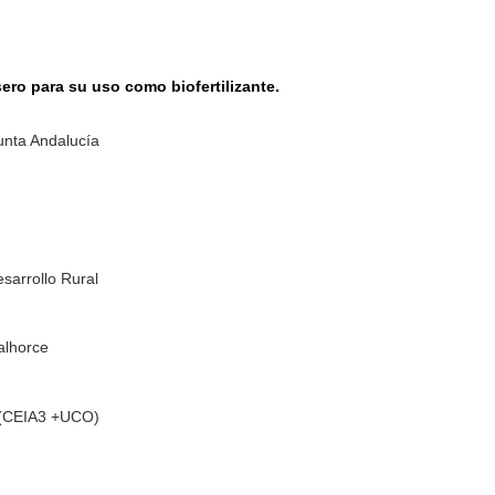
ro para su uso como biofertilizante.
unta Andalucía
sarrollo Rural
alhorce
l (CEIA3 +UCO)