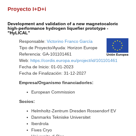
Proyecto I+D+i
Development and validation of a new magnetocaloric
high-performance hydrogen liquefier prototype -
"HyLICAL”
Responsable:
Victorino Franco García
Tipo de Proyecto/Ayuda: Horizon Europe
Referencia: GA-101101461
Web:
https://cordis.europa.eu/project/id/101101461
Fecha de Inicio: 01-01-2023
Fecha de Finalización: 31-12-2027
Empresa/Organismo financiador/es:
European Commission
Socios:
Helmholtz-Zentrum Dresden Rossendorf EV
Danmarks Tekniske Universitet
Iberdrola
Fives Cryo