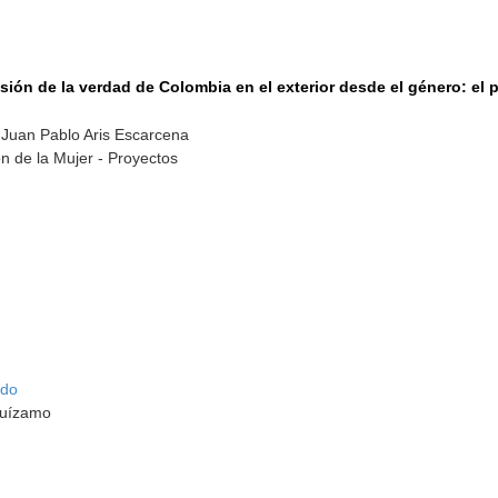
misión de la verdad de Colombia en el exterior desde el género: e
 Juan Pablo Aris Escarcena
n de la Mujer - Proyectos
rdo
guízamo