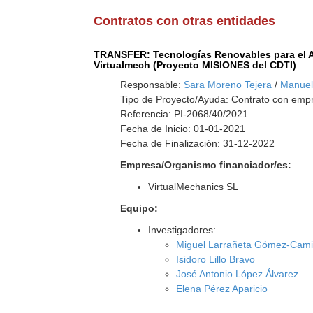
Contratos con otras entidades
TRANSFER: Tecnologías Renovables para el A
Virtualmech (Proyecto MISIONES del CDTI)
Responsable:
Sara Moreno Tejera
/
Manuel 
Tipo de Proyecto/Ayuda: Contrato con empr
Referencia: PI-2068/40/2021
Fecha de Inicio: 01-01-2021
Fecha de Finalización: 31-12-2022
Empresa/Organismo financiador/es:
VirtualMechanics SL
Equipo:
Investigadores:
Miguel Larrañeta Gómez-Cam
Isidoro Lillo Bravo
José Antonio López Álvarez
Elena Pérez Aparicio