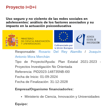
Proyecto I+D+i
Uso seguro y no violento de las redes sociales en
adolescentes: análisis de los factores asociados y su
impacto en la actuación psicoeducativa
Responsable:
Rosario Del Rey Alamillo
/
Joaquín
Antonio Mora Merchán
Tipo de Proyecto/Ayuda: Plan Estatal 2021-2023 -
Proyectos Investigación No Orientada
Referencia: PID2023-148735NB-I00
Fecha de Inicio: 01-09-2024
Fecha de Finalización: 31-12-2028
Empresa/Organismo financiador/es:
Ministerio de Ciencia, Innovación y Universidades
Equipo: