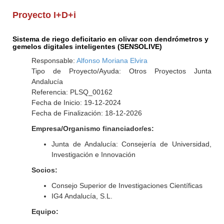
Proyecto I+D+i
Sistema de riego deficitario en olivar con dendrómetros y
gemelos digitales inteligentes (SENSOLIVE)
Responsable:
Alfonso Moriana Elvira
Tipo de Proyecto/Ayuda: Otros Proyectos Junta
Andalucía
Referencia: PLSQ_00162
Fecha de Inicio: 19-12-2024
Fecha de Finalización: 18-12-2026
Empresa/Organismo financiador/es:
Junta de Andalucía: Consejería de Universidad,
Investigación e Innovación
Socios:
Consejo Superior de Investigaciones Científicas
IG4 Andalucía, S.L.
Equipo: