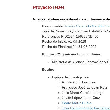
Proyecto I+D+i
Nuevas tendencias y desafíos en dinámica det
Responsable:
Tomás Caraballo Garrido
/
J
Tipo de Proyecto/Ayuda: Plan Estatal 2024
Referencia: PID2024-156228NB-I00
Fecha de Inicio: 01-09-2025
Fecha de Finalización: 31-08-2029
Empresa/Organismo financiador/es:
Ministerio de Ciencia, Innovación y 
Equipo:
Equipo de Investigación:
Rubén Caballero Toro
Francisco José Esteban Ruiz
Julia María García Luengo
Javier López de La Cruz
Pedro Marín Rubio
José Ramón Portillo Fernánde