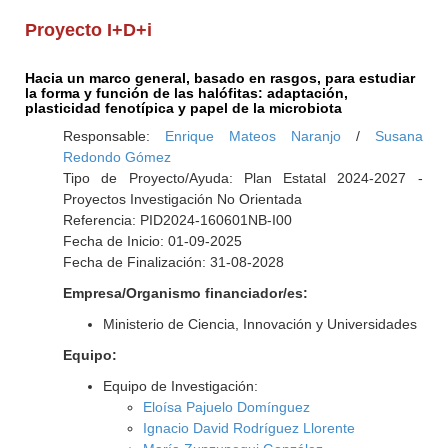
Proyecto I+D+i
Hacia un marco general, basado en rasgos, para estudiar
la forma y función de las halófitas: adaptación,
plasticidad fenotípica y papel de la microbiota
Responsable:
Enrique Mateos Naranjo
/
Susana
Redondo Gómez
Tipo de Proyecto/Ayuda: Plan Estatal 2024-2027 -
Proyectos Investigación No Orientada
Referencia: PID2024-160601NB-I00
Fecha de Inicio: 01-09-2025
Fecha de Finalización: 31-08-2028
Empresa/Organismo financiador/es:
Ministerio de Ciencia, Innovación y Universidades
Equipo:
Equipo de Investigación:
Eloísa Pajuelo Domínguez
Ignacio David Rodríguez Llorente