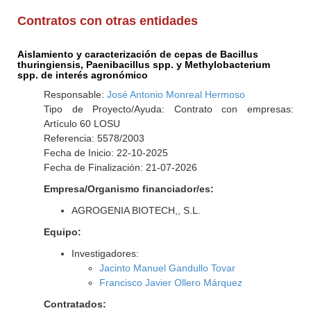
Contratos con otras entidades
Aislamiento y caracterización de cepas de Bacillus
thuringiensis, Paenibacillus spp. y Methylobacterium
spp. de interés agronómico
Responsable:
José Antonio Monreal Hermoso
Tipo de Proyecto/Ayuda: Contrato con empresas:
Artículo 60 LOSU
Referencia: 5578/2003
Fecha de Inicio: 22-10-2025
Fecha de Finalización: 21-07-2026
Empresa/Organismo financiador/es:
AGROGENIA BIOTECH,, S.L.
Equipo:
Investigadores:
Jacinto Manuel Gandullo Tovar
Francisco Javier Ollero Márquez
Contratados: