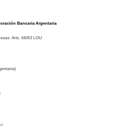
poración Bancaria Argentaria
esas: Arts. 68/83 LOU
gentaria)
z
so