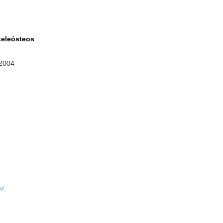
teleósteos
 2004
ez