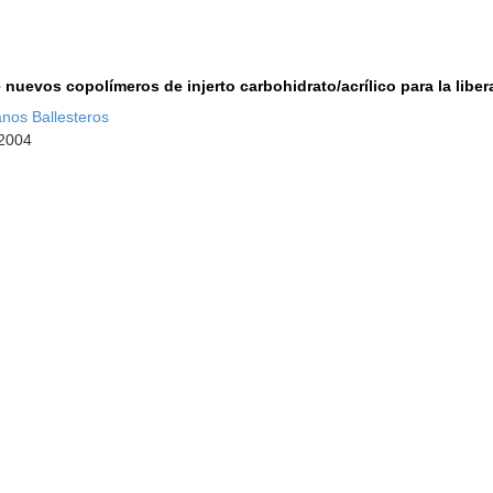
e nuevos copolímeros de injerto carbohidrato/acrílico para la lib
nos Ballesteros
 2004