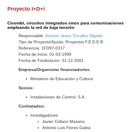
Proyecto I+D+i
Cicombt, circuitos integrados cmos para comunicaciones
empleando la red de baja tensión
Responsable:
Antonio Jesús Torralba Silgado
Tipo de Proyecto/Ayuda: Proyectos F.E.D.E.R.
Referencia: 1FD97-0317
Fecha de Inicio: 01-03-1999
Fecha de Finalización: 31-12-2001
Empresa/Organismo financiador/es:
Ministerio de Educación y Cultura
Socios:
Instalaciones de Control, S.A.
Contratados:
Investigadores:
Javier Collazo Mazaira
Antonio Luis Flores Galea