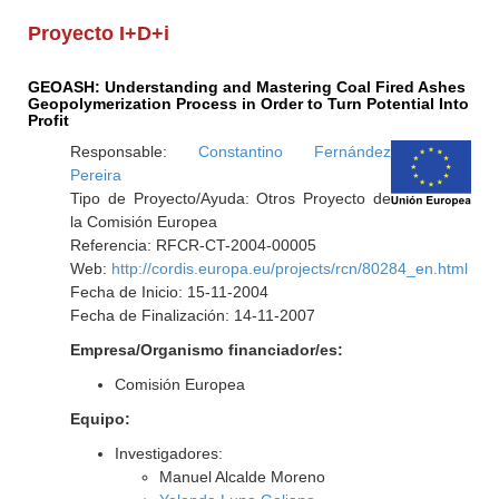
Proyecto I+D+i
GEOASH: Understanding and Mastering Coal Fired Ashes
Geopolymerization Process in Order to Turn Potential Into
Profit
Responsable:
Constantino Fernández
Pereira
Tipo de Proyecto/Ayuda: Otros Proyecto de
la Comisión Europea
Referencia: RFCR-CT-2004-00005
Web:
http://cordis.europa.eu/projects/rcn/80284_en.html
Fecha de Inicio: 15-11-2004
Fecha de Finalización: 14-11-2007
Empresa/Organismo financiador/es:
Comisión Europea
Equipo:
Investigadores:
Manuel Alcalde Moreno