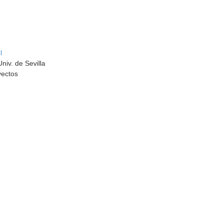
l
niv. de Sevilla
yectos