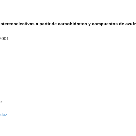
estereoselectivas a partir de carbohidratos y compuestos de azuf
 2001
ez
ndez