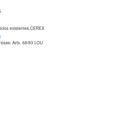
s
ificios existentes.CEREX
z
resas: Arts. 68/83 LOU