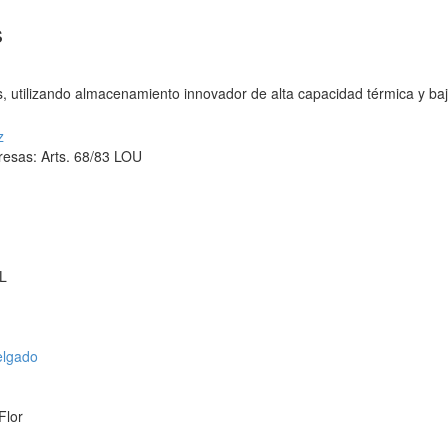
s
, utilizando almacenamiento innovador de alta capacidad térmica y bajo
z
resas: Arts. 68/83 LOU
.L
elgado
Flor