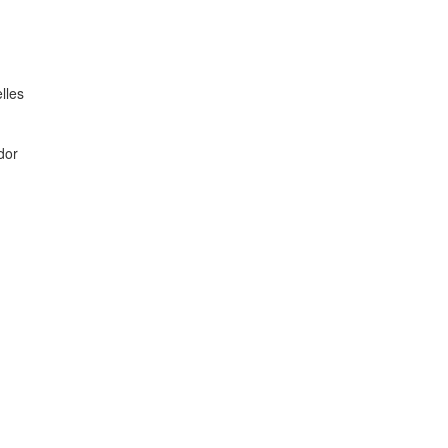
lles
dor