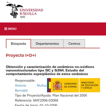
MENU
Búsqueda
Departamentos
Centros
Proyecto I+D+i
Obtención y caracterización de cerámicos no-oxidicos
nanoestructurados tipo SIC y Si3N4. Estudio del
comportamiento superplástico de estos cerámicos
Responsable:
Antonio Muñoz
Bernabé
Tipo de Proyecto/Ayuda: Plan Nacional del 2006
Referencia: MAT2006-03068
Fecha de Inicio: 01-10-2006