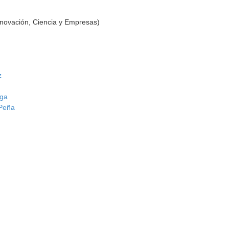
nnovación, Ciencia y Empresas)
z
aga
 Peña