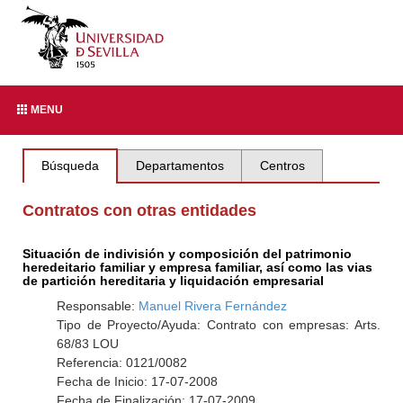
MENU
Búsqueda
Departamentos
Centros
Contratos con otras entidades
Situación de indivisión y composición del patrimonio
heredeitario familiar y empresa familiar, así como las vias
de partición hereditaria y liquidación empresarial
Responsable:
Manuel Rivera Fernández
Tipo de Proyecto/Ayuda: Contrato con empresas: Arts.
68/83 LOU
Referencia: 0121/0082
Fecha de Inicio: 17-07-2008
Fecha de Finalización: 17-07-2009