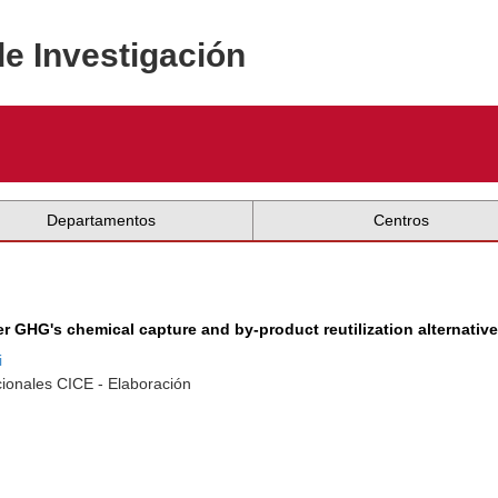
de Investigación
Departamentos
Centros
r GHG's chemical capture and by-product reutilization alternativ
i
cionales CICE - Elaboración