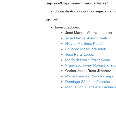
Empresa/Organismo financiador/es:
Junta de Andalucía (Consejería de I
Equipo:
Investigadores:
José Manuel Aboza Lobatón
José Manuel Aladro Prieto
Nieves Martínez Roldán
Eduardo Mosquera Adell
José Peral López
María del Valle Pérez Cano
Francisco Javier Robustillo Ya
Carlos Jesús Rosa Jiménez
María Lourdes Royo Naranjo
Domingo Sánchez Fuentes
Manuel Vigil-Escalera Pachec