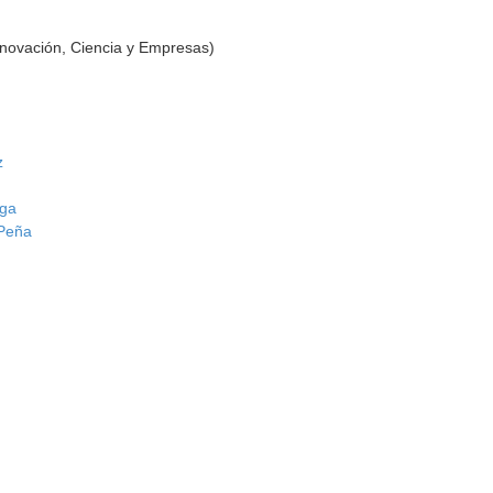
nnovación, Ciencia y Empresas)
z
aga
 Peña