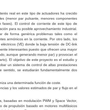
terés real en este tipo de actuadores ha crecido
nales (menor par pulsante, menores componentes
fases). El control de corriente de este tipo de
ación para su posible aprovechamiento industrial.
ntar de forma genérica problemas tales como el
tes armónicos en la corriente. Por otro lado, los
eléctricos (VE) donde la baja tensión de DC-link
lmente interesantes puesto que ofrecen una mayor
onando, aunque generando menor par) y provocan el
to). El objetivo de este proyecto es el estudio y
robar un sistema de control de altas prestaciones
ste sentido, se estudiarán fundamentalmente dos
imiza una determinada función de coste.
ncias y los valores estimados de par y flujo en el
adas, basadas en modulación PWM y Space Vector,
lo de propulsión basado en motores multifásicos