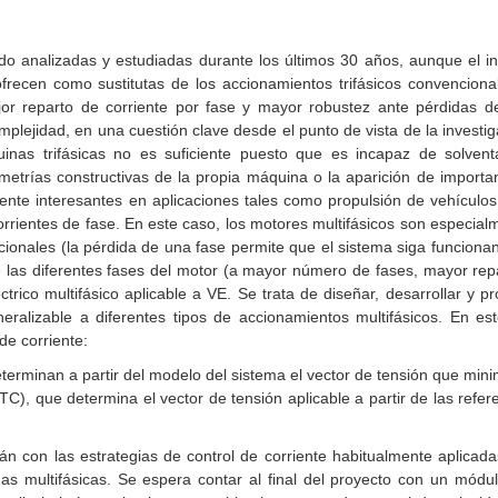
do analizadas y estudiadas durante los últimos 30 años, aunque el in
frecen como sustitutas de los accionamientos trifásicos convencio
or reparto de corriente por fase y mayor robustez ante pérdidas de 
plejidad, en una cuestión clave desde el punto de vista de la investig
uinas trifásicas no es suficiente puesto que es incapaz de solve
imetrías constructivas de la propia máquina o la aparición de importan
nte interesantes en aplicaciones tales como propulsión de vehículos 
rrientes de fase. En este caso, los motores multifásicos son especia
encionales (la pérdida de una fase permite que el sistema siga funci
e las diferentes fases del motor (a mayor número de fases, mayor repar
trico multifásico aplicable a VE. Se trata de diseñar, desarrollar y p
neralizable a diferentes tipos de accionamientos multifásicos. En e
de corriente:
eterminan a partir del modelo del sistema el vector de tensión que min
C), que determina el vector de tensión aplicable a partir de las refere
án con las estrategias de control de corriente habitualmente aplic
as multifásicas. Se espera contar al final del proyecto con un módu