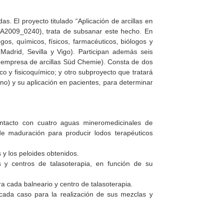
s. El proyecto titulado “Aplicación de arcillas en
TRA2009_0240), trata de subsanar este hecho. En
gos, químicos, físicos, farmacéuticos, biólogos y
adrid, Sevilla y Vigo). Participan además seis
a empresa de arcillas Süd Chemie). Consta de dos
co y fisicoquímico; y otro subproyecto que tratará
no) y su aplicación en pacientes, para determinar
 contacto con cuatro aguas mineromedicinales de
e maduración para producir lodos terapéuticos
y los peloides obtenidos.
 y centros de talasoterapia, en función de su
a cada balneario y centro de talasoterapia.
cada caso para la realización de sus mezclas y