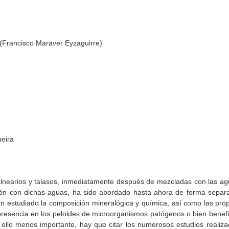
(Francisco Maraver Eyzaguirre)
eira
n balnearios y talasos, inmediatamente después de mezcladas con las 
n con dichas aguas, ha sido abordado hasta ahora de forma separada
n estudiado la composición mineralógica y química, así como las prop
a presencia en los peloides de microorganismos patógenos o bien ben
or ello menos importante, hay que citar los numerosos estudios reali