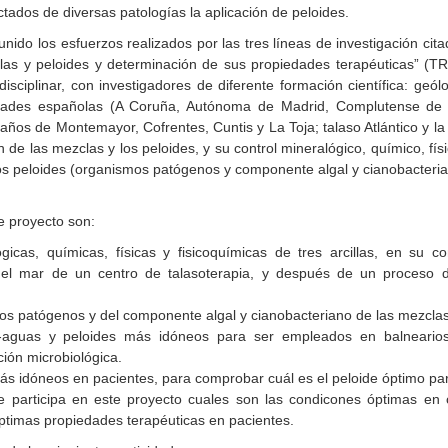
ctados de diversas patologías la aplicación de peloides.
o los esfuerzos realizados por las tres líneas de investigación citada
clas y peloides y determinación de sus propiedades terapéuticas” (
sciplinar, con investigadores de diferente formación científica: geólo
idades españolas (A Coruña, Autónoma de Madrid, Complutense de M
ños de Montemayor, Cofrentes, Cuntis y La Toja; talaso Atlántico y l
 de las mezclas y los peloides, y su control mineralógico, químico, físi
 los peloides (organismos patógenos y componente algal y cianobacteria
te proyecto son:
ógicas, químicas, físicas y fisicoquímicas de tres arcillas, en su
el mar de un centro de talasoterapia, y después de un proceso d
os patógenos y del componente algal y cianobacteriano de las mezclas 
s-aguas y peloides más idóneos para ser empleados en balnearios
ción microbiológica.
ás idóneos en pacientes, para comprobar cuál es el peloide óptimo par
 participa en este proyecto cuales son las condicones óptimas en 
 óptimas propiedades terapéuticas en pacientes.