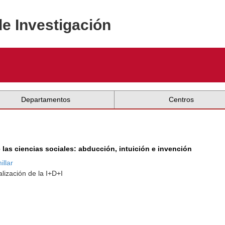
de Investigación
Departamentos
Centros
las ciencias sociales: abducción, intuición e invención
llar
lización de la I+D+I