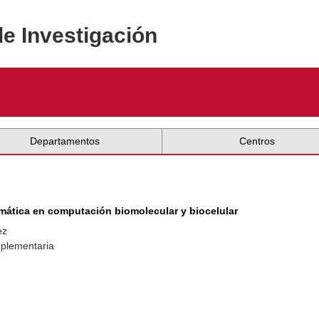
de Investigación
Departamentos
Centros
mática en computación biomolecular y biocelular
ez
mplementaria