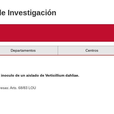
de Investigación
Departamentos
Centros
noculo de un aislado de Verticillium dahliae.
esas: Arts. 68/83 LOU