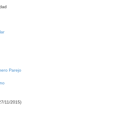
idad
lar
nero Parejo
eno
27/11/2015)