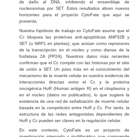
de daño al DNA, inhibiendo el ensamblaje de
nucleosomas por SET. Estos resultados abren nuevos
horizontes para el proyecto CytoFate que aquí se
presenta.
Nuestra hipótesis de trabajo en CytoFate asume que el
Cc bloquea las proteínas anti-apoptóticas ANP32B y
SET (o NRP1 en plantas), que actúan como represores
de la transcripción en el núcleo y como dianas de la
fosfatasa 2A (PP2A). Nuestros datos más recientes
confirman que el Cc compite con las histonas por el sitio
de unión a SET. Un paso más en el conocimiento del
mecanismo de la muerte celular es nuestra evidencia de
interacciones directas entre el Cc y la proteína
oncogénica HuR (Human antigen R) en el citoplasma y
en el núcleo (datos no publicados), lo que sugiere la
existencia de una red de señalización de muerte celular
basada en la competición entre HuR y Cc. Por tanto, la
estructura de las redes antagonistas dependientes de
HuR y Cc pueden ser claves en la regulación celular.
En este contexto, CytoFate es un proyecto de
investigación integrado y multifacético que comprende